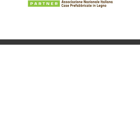
Angerer Bernd
Tschengls 24, I-39023 Laas
Vinschgau - Südtirol
E-Mail:
info@bautischlerei.it
Telefon: +39 348 3222254
MwSt.: 02603370210
IMPRESSUM
PRIVACY & DATENSCHUTZ