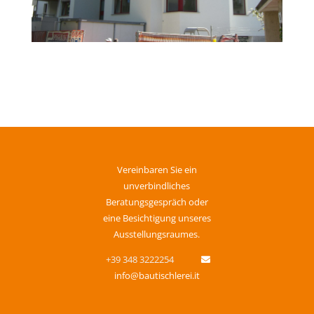
Vereinbaren Sie ein
unverbindliches
Beratungsgespräch oder
eine Besichtigung unseres
Ausstellungsraumes.
+39 348 3222254
info@bautischlerei.it